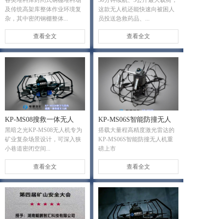
2026年度仓储业数智化应
鲲鹏智汇成长
及传统高架库整体作业环境复
这款无人机还能快速向被困人
用案例
杂，其中密闭钢棚整体...
员投送急救药品、...
查看全文
查看全文
KP-MS08搜救一体无人
KP-MS06S智能防撞无人
黑暗之光KP-MS08无人机专为
搭载大量程高精度激光雷达的
机：全球载重、航时领先
机：进口替代！搭载大量
矿业复杂场景设计，可深入狭
KP-MS06S智能防撞无人机重
的地下与室内无人机
程、高精度激光雷达！
小巷道密闭空间...
磅上市
查看全文
查看全文