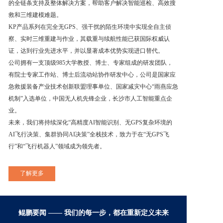
的全链条支持及整体解决方案，帮助客户解决智能巡检、高效搜
救和三维建模难题。
联系我们
KP产品系列在完全无GPS、强干扰的陌生环境中实现全自主侦
察、实时三维重建与作业，其载重与续航性能已获国际权威认
证，达到行业先进水平，并以显著成本优势实现进口替代。
公司拥有一支顶级985大学教授、博士、专家组成的研发团队，
有院士专家工作站、博士后流动站协作研发中心，公司是国家应
急救援装备产业技术创新联盟理事单位、国家减灾中心“雨燕应急
机制”入选单位，中国无人机先锋企业，长沙市人工智能重点企
业。
未来，我们将持续深化“高精度AI智能识别、无GPS复杂环境的
AI飞行决策、集群协同AI决策”全栈技术，致力于在“无GPS飞
行”和“飞行机器人”领域成为领先者。
了解更多
鲲鹏要闻 —— 我们的每一步，都在重新定义未来