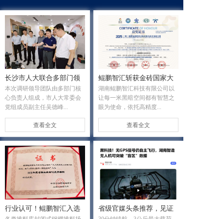
长沙市人大联合多部门领
鲲鹏智汇斩获金砖国家大
本次调研领导团队由多部门核
湖南鲲鹏智汇科技有限公司以
导莅临鲲鹏智汇调研
赛最高奖项！
心负责人组成，市人大常委会
让每一米黑暗空间都有智慧之
党组成员副主任吴德峰...
眼为使命，依托高精度...
查看全文
查看全文
行业认可！鲲鹏智汇入选
省级官媒头条推荐，见证
各类堆料库封闭式钢棚堆料场
30分钟续航、3公斤最大载荷，