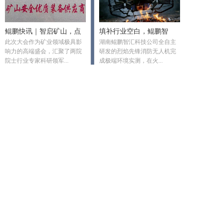
鲲鹏快讯｜智启矿山，点
填补行业空白，鲲鹏智
此次大会作为矿业领域极具影
湖南鲲鹏智汇科技公司全自主
亮“黑暗之光”——鲲鹏智
汇“烈焰先锋防火无人机亮
响力的高端盛会，汇聚了两院
研发的烈焰先锋消防无人机完
汇受邀出席第四届矿山安
相
院士行业专家科研领军...
成极端环境实测，在火...
全大...
查看全文
查看全文
1
2
>
Copyright ©2022 湖南鲲鹏智汇科技有限公司All rights reserved.