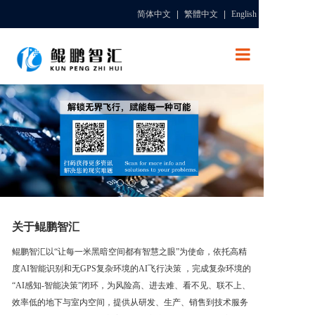
简体中文
|
繁體中文
|
English
网站首页
关于鲲鹏智汇
产品服务
应用案例
关于鲲鹏智汇
鲲鹏智汇以“让每一米黑暗空间都有智慧之眼”为使命，依托高精
新闻动态
度AI智能识别和无GPS复杂环境的AI飞行决策 ，完成复杂环境的
“AI感知-智能决策”闭环，为风险高、进去难、看不见、联不上、
招聘信息
效率低的地下与室内空间，提供从研发、生产、销售到技术服务