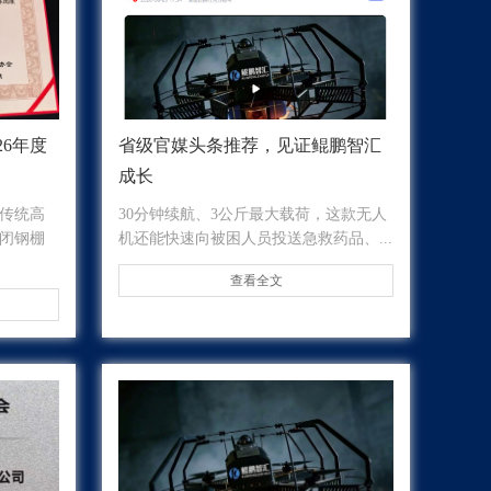
26年度
省级官媒头条推荐，见证鲲鹏智汇
成长
传统高
30分钟续航、3公斤最大载荷，这款无人
闭钢棚
机还能快速向被困人员投送急救药品、...
查看全文