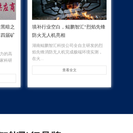
“黑暗之
填补行业空白，鲲鹏智汇“烈焰先锋
第四届矿
防火无人机亮相
湖南鲲鹏智汇科技公司全自主研发的烈
焰先锋消防无人机完成极端环境实测，
力的高
在火...
家科研
查看全文