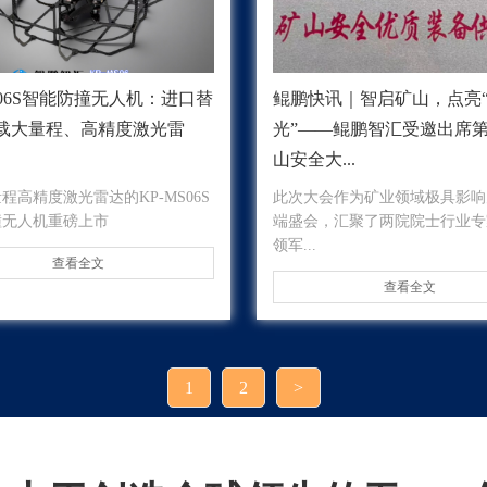
S06S智能防撞无人机：进口替
鲲鹏快讯｜智启矿山，点亮
载大量程、高精度激光雷
光”——鲲鹏智汇受邀出席
山安全大...
程高精度激光雷达的KP-MS06S
此次大会作为矿业领域极具影响
撞无人机重磅上市
端盛会，汇聚了两院院士行业专
领军...
查看全文
查看全文
1
2
>