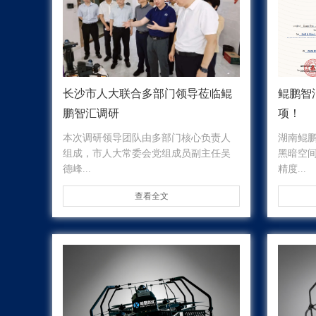
长沙市人大联合多部门领导莅临鲲
鲲鹏智
鹏智汇调研
项！
本次调研领导团队由多部门核心负责人
湖南鲲
组成，市人大常委会党组成员副主任吴
黑暗空
德峰...
精度...
查看全文