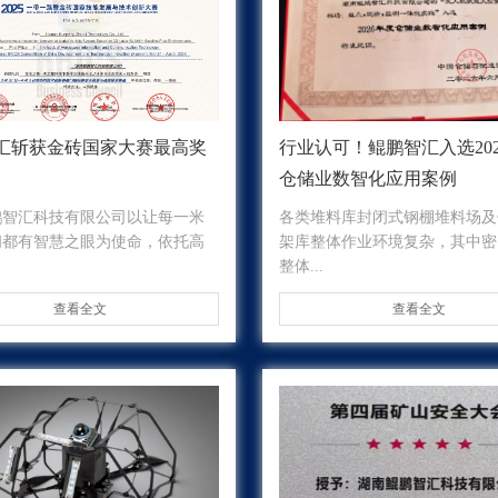
汇斩获金砖国家大赛最高奖
行业认可！鲲鹏智汇入选20
仓储业数智化应用案例
鹏智汇科技有限公司以让每一米
各类堆料库封闭式钢棚堆料场及
间都有智慧之眼为使命，依托高
架库整体作业环境复杂，其中密
整体...
查看全文
查看全文