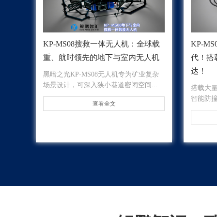
KP-MS08搜救一体无人机：全球载
KP-M
重、航时领先的地下与室内无人机
代！搭
达！
黑暗之光KP-MS08无人机专为矿业复杂
场景设计，可深入狭小巷道密闭空间...
搭载大量
智能防
查看全文