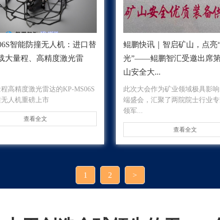
S06S智能防撞无人机：进口替
鲲鹏快讯｜智启矿山，点亮
载大量程、高精度激光雷
光”——鲲鹏智汇受邀出席
山安全大...
程高精度激光雷达的KP-MS06S
此次大会作为矿业领域极具影响
撞无人机重磅上市
端盛会，汇聚了两院院士行业专
领军...
查看全文
查看全文
1
2
>