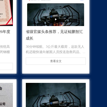
26年度
省级官媒头条推荐，见证鲲鹏智汇
成长
传统高
30分钟续航、3公斤最大载荷，这款无人
闭钢棚
机还能快速向被困人员投送急救药品、...
查看全文