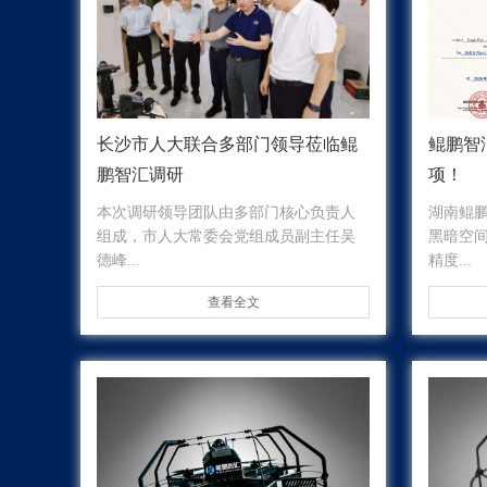
长沙市人大联合多部门领导莅临鲲
鲲鹏智
鹏智汇调研
项！
本次调研领导团队由多部门核心负责人
湖南鲲
组成，市人大常委会党组成员副主任吴
黑暗空
德峰...
精度...
查看全文