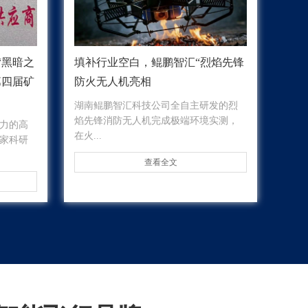
“黑暗之
填补行业空白，鲲鹏智汇“烈焰先锋
第四届矿
防火无人机亮相
湖南鲲鹏智汇科技公司全自主研发的烈
焰先锋消防无人机完成极端环境实测，
力的高
在火...
家科研
查看全文