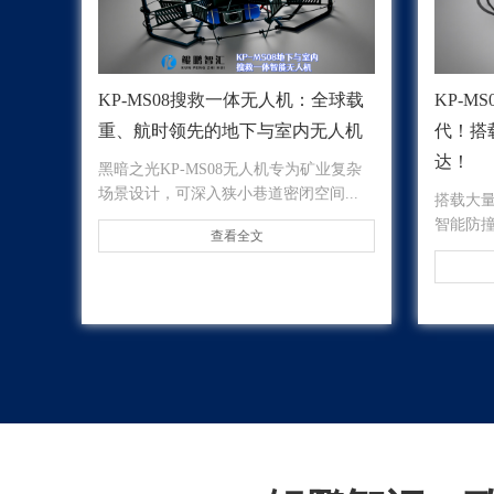
KP-MS08搜救一体无人机：全球载
KP-M
重、航时领先的地下与室内无人机
代！搭
达！
黑暗之光KP-MS08无人机专为矿业复杂
场景设计，可深入狭小巷道密闭空间...
搭载大量
智能防
查看全文