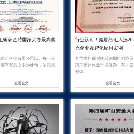
汇斩获金砖国家大赛最高奖
行业认可！鲲鹏智汇入选20
仓储业数智化应用案例
鹏智汇科技有限公司以让每一米
各类堆料库封闭式钢棚堆料场及
间都有智慧之眼为使命，依托高
架库整体作业环境复杂，其中密
整体...
查看全文
查看全文